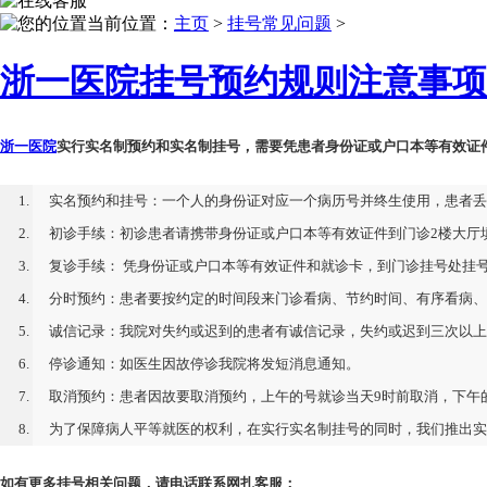
当前位置
：
主页
>
挂号常见问题
>
浙一医院挂号预约规则注意事项
浙一医院
实行实名制预约和实名制挂号，需要凭患者身份证或户口本等有效证
实名预约和挂号：一个人的身份证对应一个病历号并终生使用，患者丢
初诊手续：初诊患者请携带身份证或户口本等有效证件到门诊2楼大厅
复诊手续： 凭身份证或户口本等有效证件和就诊卡，到门诊挂号处挂
分时预约：患者要按约定的时间段来门诊看病、节约时间、有序看病、
诚信记录：我院对失约或迟到的患者有诚信记录，失约或迟到三次以
停诊通知：如医生因故停诊我院将发短消息通知。
取消预约：患者因故要取消预约，上午的号就诊当天9时前取消，下午的号
为了保障病人平等就医的权利，在实行实名制挂号的同时，我们推出实
如有更多挂号相关问题，请电话联系网扎客服：