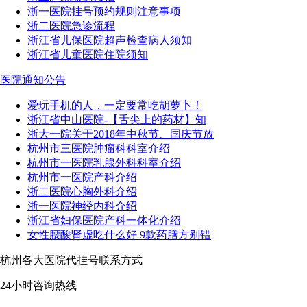
浙一医院挂号预约规则注意事项
浙二医院急诊流程
浙江省儿保医院超声检查病人须知
浙江省儿童医院住院须知
医院通知公告
爱玩手机的人，一定要常吃胡萝卜！
浙江省中山医院-【舌尖上的药材】知
浙大一院关于2018年中秋节、国庆节放
杭州市三医院肿瘤科科室介绍
杭州市一医院乳腺外科科室介绍
杭州市一医院产科介绍
浙二医院心胸外科介绍
浙一医院神经内科介绍
浙江省妇保医院产科一体化介绍
女性腰酸肾虚吃什么好 9款药膳方别错
杭州各大医院代挂号联系方式
24小时咨询热线