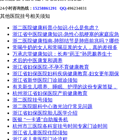
24小时咨询热线：
15258861291 QQ:
496234031
其他医院挂号相关须知
浙二医院健康科普小知识-什么是焦虑？
浙江省中医院健康知识-急性心肌梗塞的家庭应急
浙二医院健康指南-肺部结节是肺癌前兆吗？哪些
常喝牛奶的女人和常喝豆浆的女人，真的差很多
万承志堂健康知识：长寿“药王”孙思邈养生十
术后的中医康复和调养
浙江省妇保医院-不孕不育健康教育
浙江省妇保医院妇科疾病健康教育-妇女更年期保
浙江省新华医院门诊就诊须知
有关新生儿喂养、睡眠、护理的这份专家答疑，
杭州浙江省妇保医院产前健康教育
浙二医院挂号须知
浙二医院眼科中心激光治疗常见问题
浙江省妇保医院胎儿医学介绍
医银 “一卡通”自助服务机
杭州市三医院各科室挂号时间专家门诊时间
浙江省儿童医院住院须知
浙江省儿童医院门诊流程