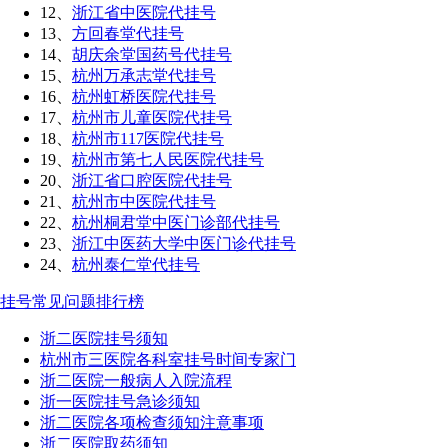
12、
浙江省中医院代挂号
13、
方回春堂代挂号
14、
胡庆余堂国药号代挂号
15、
杭州万承志堂代挂号
16、
杭州虹桥医院代挂号
17、
杭州市儿童医院代挂号
18、
杭州市117医院代挂号
19、
杭州市第七人民医院代挂号
20、
浙江省口腔医院代挂号
21、
杭州市中医院代挂号
22、
杭州桐君堂中医门诊部代挂号
23、
浙江中医药大学中医门诊代挂号
24、
杭州泰仁堂代挂号
挂号常见问题排行榜
浙二医院挂号须知
杭州市三医院各科室挂号时间专家门
浙二医院一般病人入院流程
浙一医院挂号急诊须知
浙二医院各项检查须知注意事项
浙二医院取药须知